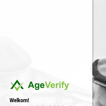
De drankenspeciaalzaak van Oude Tonge
Ga
direct
naar
Drankenwinkeltje
de
hoofdinhoud
Yalumba The Y
Series Viognier
€ 10,95
Uitverkocht
Deze 100% Viognier wijn is
Welkom!
een feest in je glas.